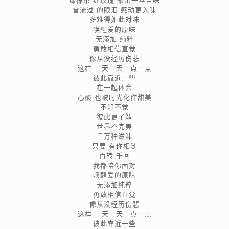
绿抹茶 红玫瑰 酿出一丝苦味
曾流过 的眼泪 感动更入味
多难得如此对味
唤醒爱的原味
无添加 纯粹
勇敢相信直觉
像从没经历伤悲
这样 一天一天一点一点
彼此靠近一些
在一起体会
心酸 也被时光化作甜美
不知不觉
彼此更了解
世界不完美
千万种滋味
只要 有你相随
百转 千回
我都陪你面对
唤醒爱的原味
无添加纯粹
勇敢相信直觉
像从没经历伤悲
这样 一天一天一点一点
彼此靠近一些