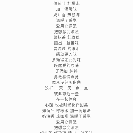
薄荷叶 柠檬水
加一滴暧昧
奶油香 热咖啡
温暖了感觉
爱用心调配
把想念变浓烈
绿抹茶 红玫瑰
酿出一丝苦味
曾流过 的眼泪
感动更入味
多难得如此对味
唤醒爱的原味
无添加 纯粹
勇敢相信直觉
像从没经历伤悲
这样 一天一天一点一点
彼此靠近一些
在一起体会
心酸 也被时光化作甜美
薄荷叶 柠檬水 加一滴暧昧
奶油香 热咖啡 温暖了感觉
爱用心调配
把想念变浓烈